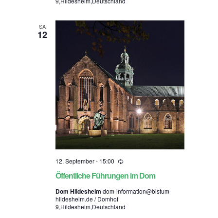
9,Hildesheim,Deutschland
SA
12
12. September - 15:00
Wiederholung
Öffentliche Führungen im Dom
Dom Hildesheim
dom-information@bistum-
hildesheim.de / Domhof
9,Hildesheim,Deutschland