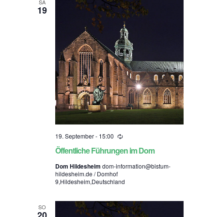
SA
19
19. September - 15:00
Wiederholung
Öffentliche Führungen im Dom
Dom Hildesheim
dom-information@bistum-
hildesheim.de / Domhof
9,Hildesheim,Deutschland
SO
20