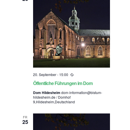
20. September - 15:00
Wiederholung
Öffentliche Führungen im Dom
Dom Hildesheim
dom-information@bistum-
hildesheim.de / Domhof
9,Hildesheim,Deutschland
FR
25