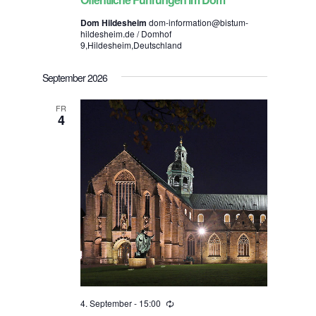
Dom Hildesheim
dom-information@bistum-
hildesheim.de / Domhof
9,Hildesheim,Deutschland
September 2026
FR
4
4. September - 15:00
Wiederholung