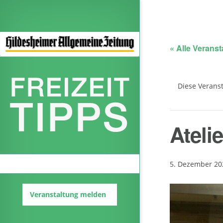
« Alle Verans
Diese Veranst
Ateli
Veranstaltungskalender
5. Dezember 202
Veranstaltung melden