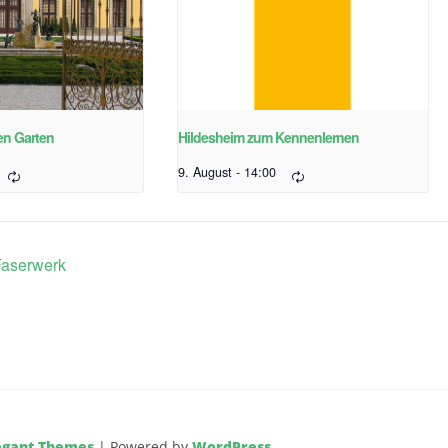
en Garten
Hildesheim zum Kennenlernen
9. August - 14:00
Faserwerk
egant Themes
| Powered by
WordPress