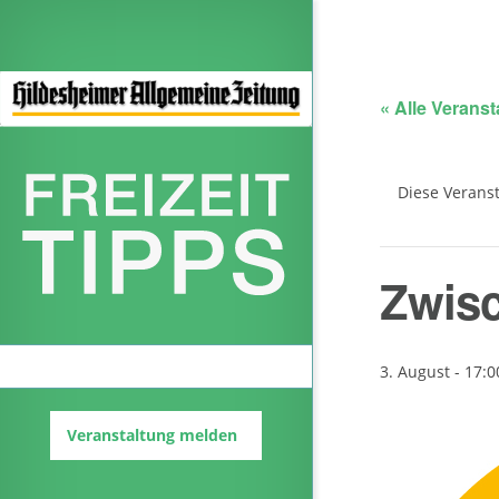
« Alle Verans
Diese Veranst
Zwis
Veranstaltungskalender
3. August - 17:0
Veranstaltung melden