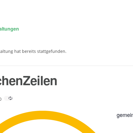
taltungen
altung hat bereits stattgefunden.
chenZeilen
0
gemei