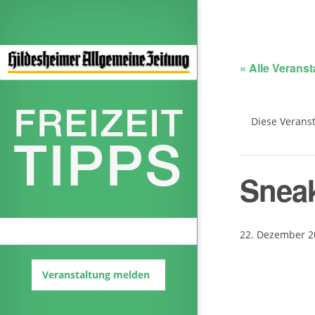
« Alle Verans
Diese Veranst
Sneak
Veranstaltungskalender
22. Dezember 20
Veranstaltung melden