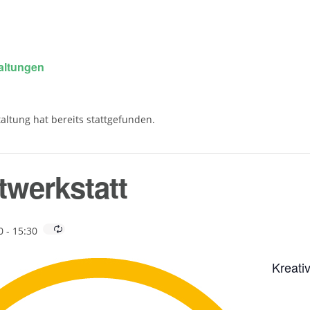
taltungen
altung hat bereits stattgefunden.
werkstatt
0
-
15:30
Kreati