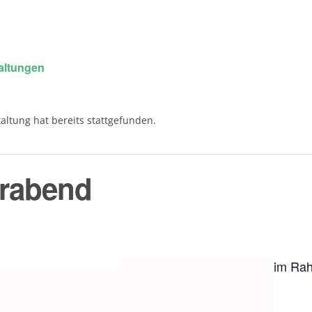
taltungen
altung hat bereits stattgefunden.
erabend
im Rah