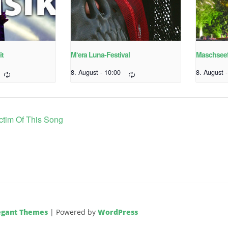
it
M‘era Luna-Festival
Maschseef
8. August - 10:00
8. August 
ctim Of This Song
egant Themes
| Powered by
WordPress