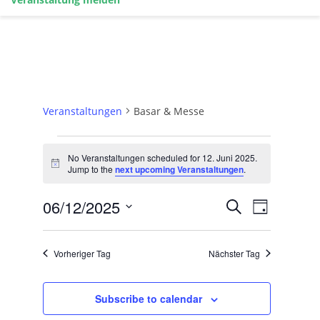
Basar & Messe
Veranstaltungen
Basar & Messe
Veranstaltungen
for
No Veranstaltungen scheduled for 12. Juni 2025.
Notice
Jump to the
next upcoming Veranstaltungen
.
12.
Juni
Veranstaltun
Veransta
06/12/2025
Suche
2025
Day
Ansichte
Such-
Select
date.
und
Ansichtennav
Vorheriger Tag
Nächster Tag
Subscribe to calendar