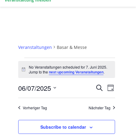
Basar & Messe
Veranstaltungen
Basar & Messe
Veranstaltungen
for
No Veranstaltungen scheduled for 7. Juni 2025.
Notice
Jump to the
next upcoming Veranstaltungen
.
7.
Juni
Veranstaltun
Veransta
06/07/2025
Suche
2025
Day
Ansichte
Such-
Select
date.
und
Ansichtennav
Vorheriger Tag
Nächster Tag
Subscribe to calendar