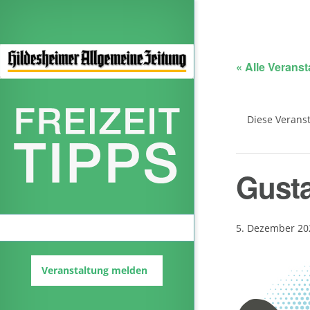
« Alle Verans
Diese Veranst
Gusta
Veranstaltungskalender
5. Dezember 202
Veranstaltung melden