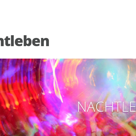
htleben
NACHTL